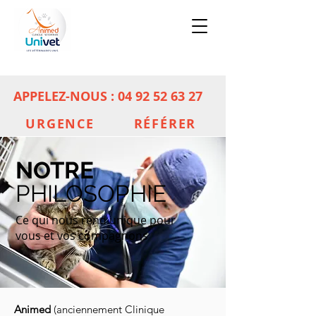
APPELEZ-NOUS :
04 92 52 63 27
URGENCE
RÉFÉRER
NOTRE
PHILOSOPHIE
Ce qui nous rend unique pour
vous et vos compagnons
Animed
(anciennement Clinique