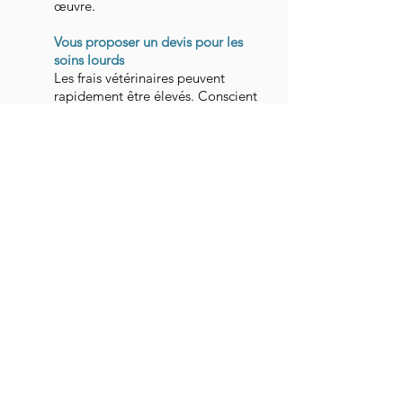
œuvre.
Vous proposer un devis pour les
soins lourds
Les frais vétérinaires peuvent
rapidement être élevés. Conscient
de cet écueil, nous essayons de vous
donner autant que possible un devis
des frais à engager. Sachez que des
mutuelles existent comme par
exemple
Santévet
ou
Bulle Bleue
,
qui prennent en chargent une
grande partie des frais engagés.
Vous délivrer en fin de consultation
un compte rendu complet
Les maladies sont complexes et
parfois le traitement difficile à
comprendre. Il est essentiel pour
nous et pour votre compagnon que
vous compreniez bien à la fois la
pathologie dont il souffre , mais
également l'intérêt et la mise en