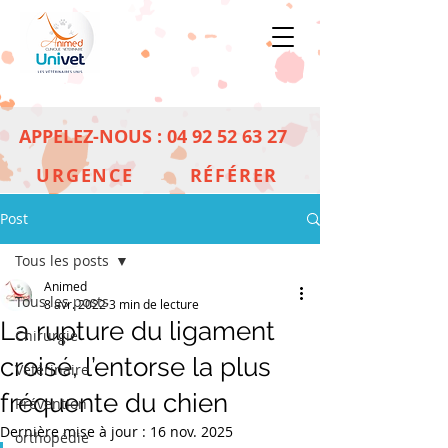
APPELEZ-NOUS :
04 92 52 63 27
URGENCE
RÉFÉRER
Post
Tous les posts
Animed
Tous les posts
8 avr. 2022
3 min de lecture
La rupture du ligament
Chirurgie
croisé, l’entorse la plus
Vétérinaire
fréquente du chien
Prévention
Dernière mise à jour :
16 nov. 2025
orthopédie