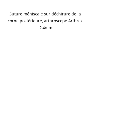
Suture méniscale sur déchirure de la 
corne postérieure, arthroscope Arthrex 
2,4mm
Dans certains cas (jusqu’à 33% sur les 
dernières publications) une instabilité 
en rotation interne du genou appelée 
“Pivot Shift” persiste. Cette instabilité ne 
peut se constater qu’après avoir traité 
par TPLO le genou et nécessite un 
moyen de contention supplémentaire: 
une prothèse anti rotatoire est alors 
mise en place en complément de la 
TPLO. Cependant elle ne provoque de la 
gène que dans moins de 4% des cas: la 
prothèse anti rotatoire ne sera 
proposée qu'en deuxième intention.